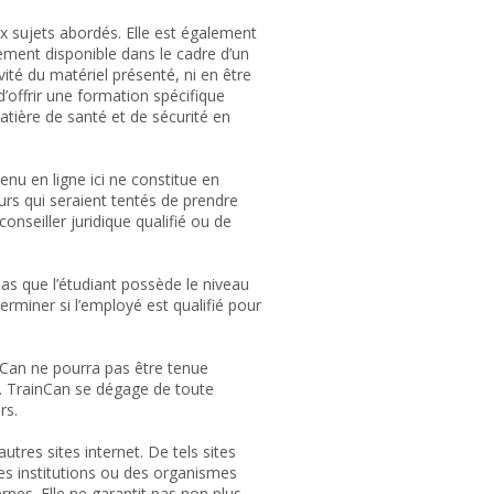
x sujets abordés. Elle est également
pement disponible dans le cadre d’un
vité du matériel présenté, ni en être
’offrir une formation spécifique
tière de santé et de sécurité en
enu en ligne ici ne constitue en
rs qui seraient tentés de prendre
conseiller juridique qualifié ou de
pas que l’étudiant possède le niveau
rminer si l’employé est qualifié pour
inCan ne pourra pas être tenue
. TrainCan se dégage de toute
rs.
utres sites internet. De tels sites
des institutions ou des organismes
rnes. Elle ne garantit pas non plus