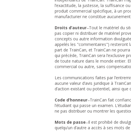
l’exactitude, la justesse, la suffisance ou
produit commercial spécifique, à un pr
manufacturier ne constitue aucunement
Droits d’auteur
̶ Tout le matériel du s
pas copier ni distribuer de matériel pr
concepts ou autre information divulguée 
appelés les "commentaires") resteront l
part de TrainCan, et TrainCan ne pourra 
qui précède, TrainCan sera l’exclusive p
de toute nature dans le monde entier. Ell
commercial ou autre, sans compensatio
Les communications faites par l’entremi
aucune valeur d’avis juridique à TrainC
d’action existant ou potentiel, ainsi qu
Code d’honneur
̶ TrainCan fait confian
l’étudiant qui passe un examen. L’étudian
ne pas distribuer ou montrer les question
Mots de passe
̶ Il est prohibé de divu
quelqu’un d’autre a accès à ses mots de