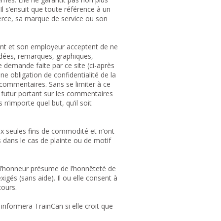
 Il s’ensuit que toute référence à un
rce, sa marque de service ou son
diant et son employeur acceptent de ne
idées, remarques, graphiques,
 demande faite par ce site (ci-après
 obligation de confidentialité de la
 commentaires. Sans se limiter à ce
e futur portant sur les commentaires
n’importe quel but, qu’il soit
ux seules fins de commodité et n’ont
 dans le cas de plainte ou de motif
e d’honneur présume de l’honnêteté de
igés (sans aide). Il ou elle consent à
cours.
informera TrainCan si elle croit que