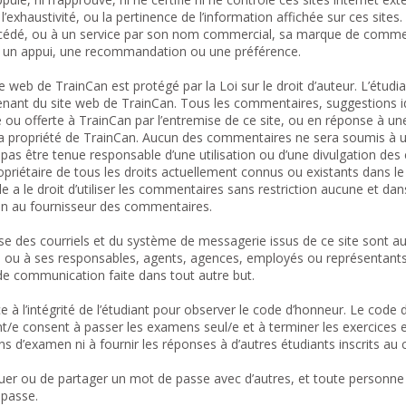
 l’exhaustivité, ou la pertinence de l’information affichée sur ces sites.
océdé, ou à un service par son nom commercial, sa marque de comme
 un appui, une recommandation ou une préférence.
ite web de TrainCan est protégé par la Loi sur le droit d’auteur. L’étu
ovenant du site web de TrainCan. Tous les commentaires, suggestions 
ou offerte à TrainCan par l’entremise de ce site, ou en réponse à une
a propriété de TrainCan. Aucun des commentaires ne sera soumis à une
pas être tenue responsable d’une utilisation ou d’une divulgation des
ropriétaire de tous les droits actuellement connus ou existants dans l
e a le droit d’utiliser les commentaires sans restriction aucune et dans 
n au fournisseur des commentaires.
se des courriels et du système de messagerie issus de ce site sont a
an ou à ses responsables, agents, agences, employés ou représentants
e de communication faite dans tout autre but.
ce à l’intégrité de l’étudiant pour observer le code d’honneur. Le cod
t/e consent à passer les examens seul/e et à terminer les exercices ex
s d’examen ni à fournir les réponses à d’autres étudiants inscrits au 
lguer ou de partager un mot de passe avec d’autres, et toute personne 
 passe.