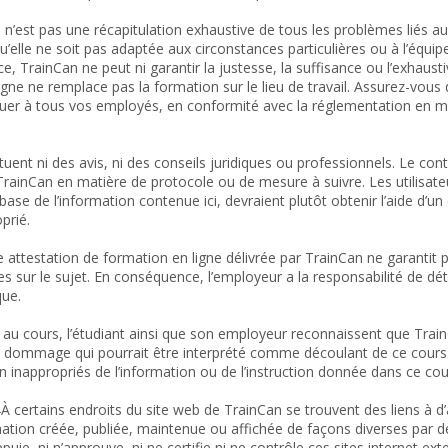
n’est pas une récapitulation exhaustive de tous les problèmes liés au
u’elle ne soit pas adaptée aux circonstances particulières ou à l’équi
 TrainCan ne peut ni garantir la justesse, la suffisance ou l’exhausti
gne ne remplace pas la formation sur le lieu de travail. Assurez-vous d
ctuer à tous vos employés, en conformité avec la réglementation en ma
tuent ni des avis, ni des conseils juridiques ou professionnels. Le cont
inCan en matière de protocole ou de mesure à suivre. Les utilisateu
ase de l’information contenue ici, devraient plutôt obtenir l’aide d’un 
prié.
e attestation de formation en ligne délivrée par TrainCan ne garantit 
sur le sujet. En conséquence, l’employeur a la responsabilité de déte
que.
nt au cours, l’étudiant ainsi que son employeur reconnaissent que Tra
e dommage qui pourrait être interprété comme découlant de ce cours
ion inappropriés de l’information ou de l’instruction donnée dans ce cou
 À certains endroits du site web de TrainCan se trouvent des liens à d’a
mation créée, publiée, maintenue ou affichée de façons diverses par 
ie, ni n’approuve, ni ne certifie ni ne contrôle ces sites internet exte