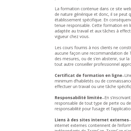
La formation contenue dans ce site web 
de nature générique et donc, il se peut q
établissement spécifique. En conséquence,
tenue responsable. Cette formation en li
adaptée au travail et aux tâches à effe
vigueur chez vous.
Les cours fournis à nos clients ne consti
aucune façon une recommandation de Tra
des mesures, ou de s’en abstenir, sur la b
tout autre conseiller professionnel appro
Certificat de formation en ligne
̶ Un
minimum d’habiletés ou de connaissances 
effectuer un travail ou une tâche spécifi
Responsabilité limitée
̶ En s’inscriva
responsable de tout type de perte ou d
responsabilité pour l’usage et l’applicat
Liens à des sites internet externes
̶
internet externes contiennent de l’infor
indépendants de TrainCan. TrainCan n’appu