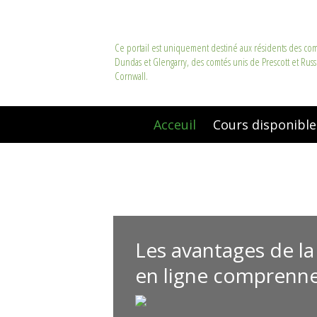
Ce portail est uniquement destiné aux résidents des co
Dundas et Glengarry, des comtés unis de Prescott et Russe
Cornwall.
Acceuil
Cours disponible
Les avantages de l
en ligne comprenne