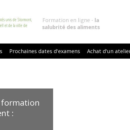
mtés unis de Stormont,
Formation en ligne -
la
ll et de la ville de
salubrité des aliments
s
Prochaines dates d'examens
Achat d'un atelie
a formation
nt :