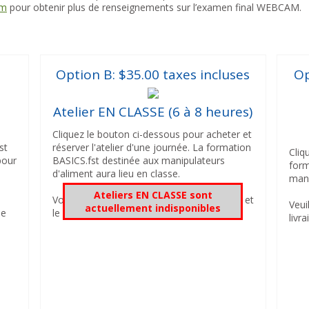
om
pour obtenir plus de renseignements sur l’examen final WEBCAM.
s
Option B: $35.00 taxes incluses
Op
Atelier EN CLASSE (6 à 8 heures)
Cliquez le bouton ci-dessous pour acheter et
st
réserver l'atelier d'une journée. La formation
Cliq
pour
BASICS.fst destinée aux manipulateurs
form
d'aliment aura lieu en classe.
man
Ateliers EN CLASSE sont
,
Vous devrez ensuite choisir la date, l'heure et
Veui
actuellement indisponibles
ue
le lieu de l'atelier.
livr