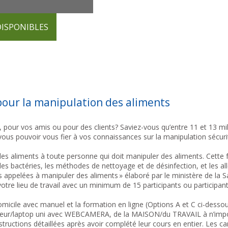
DISPONIBLES
pour la manipulation des aliments
le, pour vos amis ou pour des clients? Saviez-vous qu’entre 11 et 13 mil
us pouvoir vous fier à vos connaissances sur la manipulation sécuri
é des aliments à toute personne qui doit manipuler des aliments. Cette
 les bactéries, les méthodes de nettoyage et de désinfection, et les al
 appelées à manipuler des aliments » élaboré par le ministère de la 
votre lieu de travail avec un minimum de 15 participants ou participan
omicile avec manuel et la formation en ligne (Options A et C ci-dessou
ateur/laptop uni avec WEBCAMERA, de la MAISON/du TRAVAIL à n’importe
nstructions détaillées après avoir complété leur cours en entier. Les 